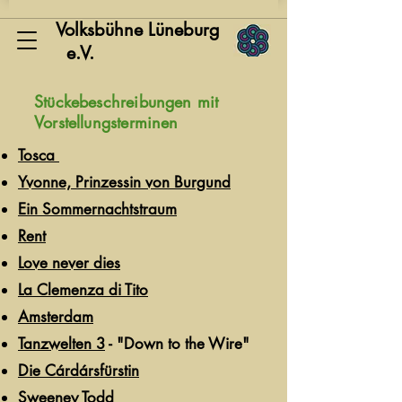
Volksbühne Lüneburg
e.V.
Stückebeschreibungen mit
Vorstellungsterminen
Tosca
Yvonne, Prinzessin von Burgund
Ein Sommernachtstraum
Rent
Love never dies
La Clemenza di Tito
Amsterdam
Tanzwelten 3
- "Down to the Wire"
Die Cárdársfürstin
Sweeney Todd